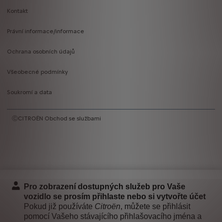
Kontakt
Právní informace/informace
Ochrana osobních údajů
Všeobecné podmínky
Soukromí a data
ⒸCITROËN Obchod se službami
Pro zobrazení dostupných služeb pro Vaše
vozidlo se prosím přihlaste nebo si vytvořte účet
Pokud již používáte
Citroën
, můžete se přihlásit
pomocí Vašeho stávajícího přihlašovacího jména a