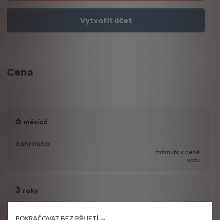
Vytvořit účet
Cena
6
měsíců
zahrnuto
zahrnuto v ceně
vozu
3
roky
zahrnuto
POKRAČOVAT BEZ PŘIJETÍ →