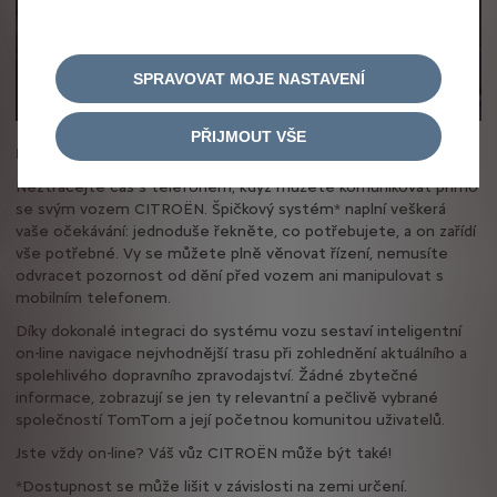
SPRAVOVAT MOJE NASTAVENÍ
PŘIJMOUT VŠE
DOKONALÝ POMOCNÍK
Neztrácejte čas s telefonem, když můžete komunikovat přímo
se svým vozem CITROËN. Špičkový systém* naplní veškerá
vaše očekávání: jednoduše řekněte, co potřebujete, a on zařídí
vše potřebné. Vy se můžete plně věnovat řízení, nemusíte
odvracet pozornost od dění před vozem ani manipulovat s
mobilním telefonem.
Díky dokonalé integraci do systému vozu sestaví inteligentní
on-line navigace nejvhodnější trasu při zohlednění aktuálního a
spolehlivého dopravního zpravodajství. Žádné zbytečné
informace, zobrazují se jen ty relevantní a pečlivě vybrané
společností TomTom a její početnou komunitou uživatelů.
Jste vždy on-line? Váš vůz CITROËN může být také!
*Dostupnost se může lišit v závislosti na zemi určení.