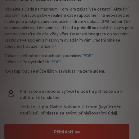
Užívejte si jízdu na maximum, TomTom zajistí vše ostatní. Aktuální
dopravní zpravodajství v reálném čase i upozornění na nebezpečné
úseky jsou poskytovány evropským lídrem v oblasti GPS řešení. On-
line navigační systém vám zajistí klid a pohodlí na cestách a vy s jeho
pomocí dorazíte do cíle vždy včas. Dokonalá integrace do systému
CITROËN ve spojení s hlasovým ovládáním vám umožní plně se
soustředit pouze na řízení.*
Odkaz na Všeobecné obchodní podmínky
"PDF"
Odkaz na Pokrytí služeb “
PDF
"
*Dostupnost se může lišit v závislosti na zemi určení.
Přihlaste se nebo si vytvořte účet a přihlaste se k
odběru této služby.
Jestliže již používáte Aplikace Citroën (MyCitroën
například), přihlaste se svými přihlašovacími údaji.
Přihlásit se