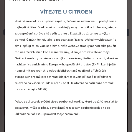
zahrnuto v ceně
vozu
VÍTEJTE U CITROEN
Používáme cookies, abychom zajistili, že Vám na našem webu poskytneme
nejlepší zážitek. Cookies nám umožňují poskytovat základní funkce, jako je
CONNECTED NAVIGATION
zabezpečení, správa sítě a přístupnost. Zlepšují použitelnost a výkon
PACK PLUS
pomocí různých funkcí, jako je rozpoznávání jazyka, výsledky vyhledávání, a
tím zlepšují to, co Vám nabízíme. Naše webové stránky mohou také použít
cookies třetích stran k odesílání reklamy, která je pro vás relevantnější. .
Některé soubory cookie mohou být zpracovávány třetími stranami, které se
DOKONALÝ POMOCNÍK
nacházejí v zemích mimo Evropský hospodářský prostor (EHP), které ještě
nemusí mít rozhodnutí o odpovídající ochraně údajů od příslušných
evropských orgánů pro ochranu údajů. V takovém případě je předávání
založeno na Vašem souhlasu (čl. 49 odst. 1a obecného nařízení o ochraně
osobních údajů - GDPR).
Pokud se chcete dozvědět více o souborech cookie, které používáme a jak je
spravovat, můžete přistupovat k našim
zásadám souborů cookie
nebo
kliknout na tlačítko „Spravovat moje nastavení“.