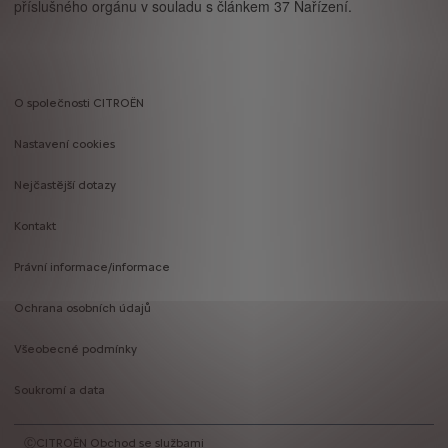
příslušného orgánu v souladu s článkem 37 Nařízení.
O společnosti CITROËN
Footer
Nastavení cookies
menu
Nejčastější dotazy
Kontakt
Právní informace/informace
Ochrana osobních údajů
Všeobecné podmínky
Soukromí a data
ⒸCITROËN Obchod se službami