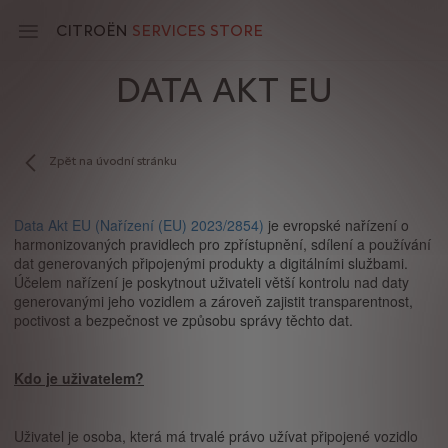
Skip
to
CITROËN
SERVICES STORE
main
content
DATA AKT EU
Main
navigation
Zpět na úvodní stránku
Data Akt EU (Nařízení (EU) 2023/2854)
je evropské nařízení o
harmonizovaných pravidlech pro zpřístupnění, sdílení a používání
dat generovaných připojenými produkty a digitálními službami.
Účelem nařízení je poskytnout uživateli větší kontrolu nad daty
generovanými jeho vozidlem a zároveň zajistit transparentnost,
poctivost a bezpečnost ve způsobu správy těchto dat.
Kdo je uživatelem?
Uživatel je osoba, která má trvalé právo užívat připojené vozidlo