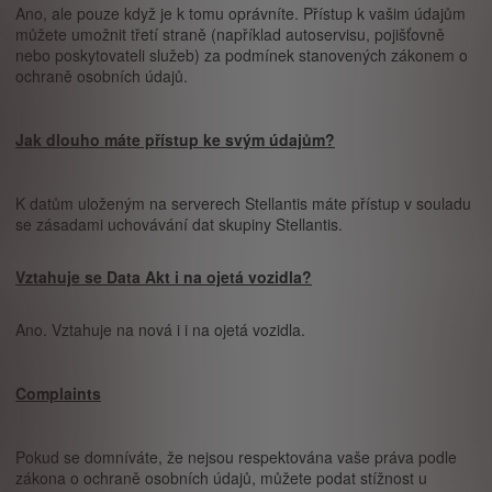
Ano, ale pouze když je k tomu oprávníte. Přístup k vašim údajům
můžete umožnit třetí straně (například autoservisu, pojišťovně
nebo poskytovateli služeb) za podmínek stanovených zákonem o
ochraně osobních údajů.
Jak dlouho máte přístup ke svým údajům?
K datům uloženým na serverech Stellantis máte přístup v souladu
se zásadami uchovávání dat skupiny Stellantis.
Vztahuje se Data Akt i na ojetá vozidla?
Ano. Vztahuje na nová i i na ojetá vozidla.
Complaints
Pokud se domníváte, že nejsou respektována vaše práva podle
zákona o ochraně osobních údajů, můžete podat stížnost u