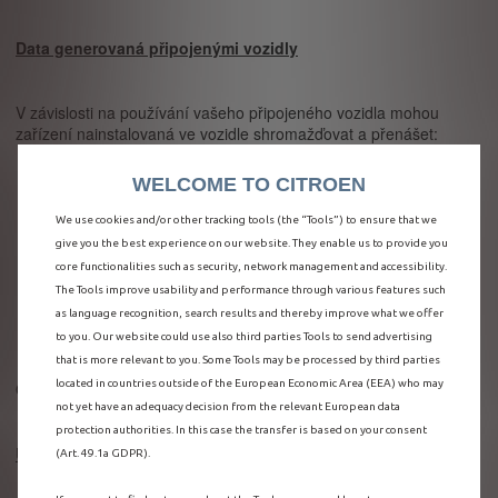
Data generovaná připojenými vozidly
V závislosti na používání vašeho připojeného vozidla mohou
zařízení nainstalovaná ve vozidle shromažďovat a přenášet:
diagnostická data:
teplota motoru, hladina oleje,
WELCOME TO CITROEN
chybové kódy;
data o používání:
počet najetých kilometrů, rychlost,
We use cookies and/or other tracking tools (the “Tools”) to ensure that we
doba jízdy, používání systémů ADAS;
give you the best experience on our website. They enable us to provide you
lokalizační data:
je-li povolený GPS;
core functionalities such as security, network management and accessibility.
data o interakcích:
navigace, hlasové příkazy, používání
The Tools improve usability and performance through various features such
připojených služeb;
as language recognition, search results and thereby improve what we offer
data o události:
detekované nehody nebo nesprávné
to you. Our website could use also third parties Tools to send advertising
fungování.
that is more relevant to you. Some Tools may be processed by third parties
located in countries outside of the European Economic Area (EEA) who may
Objem dat závisí na způsobu používání připojeného vozidla.
not yet have an adequacy decision from the relevant European data
protection authorities. In this case the transfer is based on your consent
Účely zpracovávání dat
(Art. 49.1a GDPR).