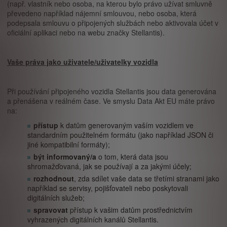
(např. vlastník nebo osoba, na kterou bylo právo užívat smluvně
převedeno například nájemní smlouvou, nebo osoba, která
podepsala smlouvu o připojených službách nebo aktivovala účet v
oficiální aplikaci nebo na webu značky Stellantis).
Vaše práva jako uživatele/uživatelky vozidla
Při používání připojeného vozidla Stellantis jsou data generována
a přenášena v reálném čase. Ve smyslu Data Akt EU máte právo
na:
přístup
k datům generovaným vaším vozidlem ve
standardním použitelném formátu (jako například JSON či
jiné kompatibilní formáty);
být informovaný/a
o tom, která data jsou
shromažďovaná, jak se používají a za jakými účely;
rozhodnout
, zda sdílet vaše data se třetími stranami jako
například se servisy, pojišťovateli nebo poskytovali
digitálních služeb;
spravovat
přístup k vašim datům prostřednictvím
vyhrazených digitálních kanálů Stellantis.